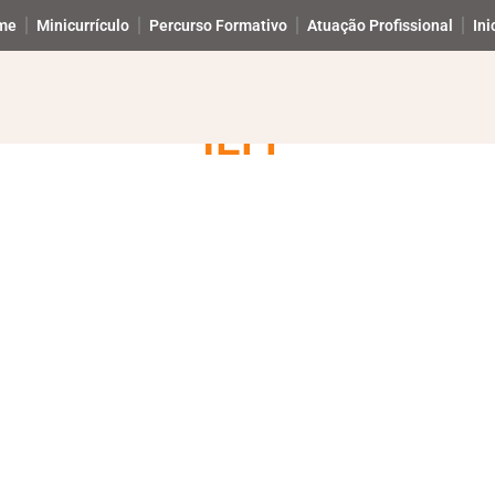
me
Minicurrículo
Percurso Formativo
Atuação Profissional
Ini
IEFP