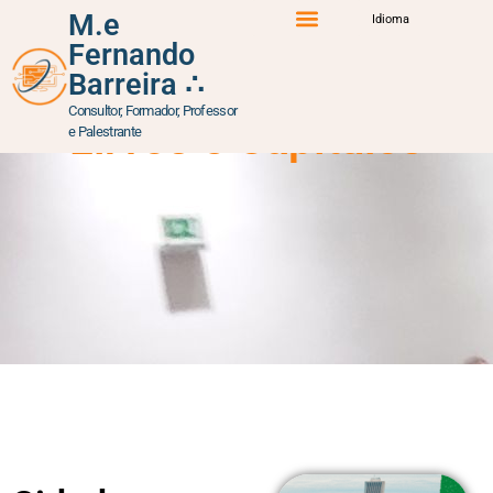
M.e
Idioma
Fernando
Percurso Formativo
Atuação Profissional
Iniciativas e Projetos
Barreira ∴
Consultor, Formador, Professor
Lirvos e Capítulos
e Palestrante