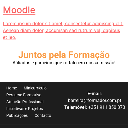
Moodle
Lorem ipsum dolor sit amet, consectetur adipiscing elit.
Aenean diam dolor, accumsan sed rutrum vel, dapibus
et leo.
Juntos pela Formação
Afiliados e parceiros que fortalecem nossa missão!
Home
Minicurrículo
E-mail:
Percurso Formativo
barreira@formador.com.pt
Atuação Profissional
Telemóvel:
+351 911 850 873
Iniciativas e Projetos
Publicações
Contacto