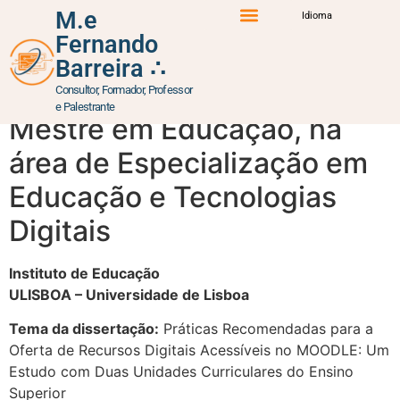
content
Cursos & Mentorias
M.e
Idioma
Fernando
Percurso Formativo
Atuação Profissional
Iniciativas e Projetos
Barreira ∴
Cursos & Mentorias
Consultor, Formador, Professor
e Palestrante
Mestre em Educação, na
área de Especialização em
Educação e Tecnologias
Digitais
Instituto de Educação
ULISBOA – Universidade de Lisboa
Tema da dissertação:
Práticas Recomendadas para a
Oferta de Recursos Digitais Acessíveis no MOODLE: Um
Estudo com Duas Unidades Curriculares do Ensino
Superior