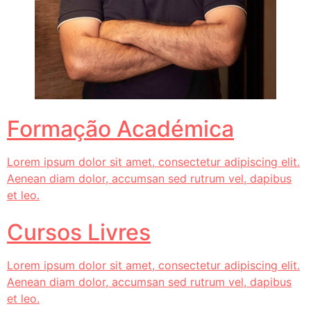
Formação Académica
Lorem ipsum dolor sit amet, consectetur adipiscing elit.
Aenean diam dolor, accumsan sed rutrum vel, dapibus
et leo.
Cursos Livres
Lorem ipsum dolor sit amet, consectetur adipiscing elit.
Aenean diam dolor, accumsan sed rutrum vel, dapibus
et leo.