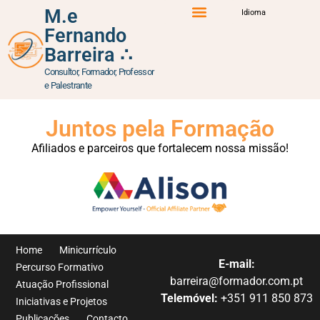
content
M.e
Idioma
Teste – Cursos &
Fernando
Percurso Formativo
Atuação Profissional
Iniciativas e Projetos
Barreira ∴
Mentorias
Consultor, Formador, Professor
e Palestrante
Juntos pela Formação
Afiliados e parceiros que fortalecem nossa missão!
Home
Minicurrículo
E-mail:
Percurso Formativo
barreira@formador.com.pt
Atuação Profissional
Telemóvel:
+351 911 850 873
Iniciativas e Projetos
Publicações
Contacto