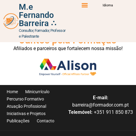
content
M.e
Idioma
Teste – E-learning
Fernando
Percurso Formativo
Atuação Profissional
Iniciativas e Projetos
Barreira ∴
Consultor, Formador, Professor
e Palestrante
Juntos pela Formação
Afiliados e parceiros que fortalecem nossa missão!
Home
Minicurrículo
E-mail:
Percurso Formativo
barreira@formador.com.pt
Atuação Profissional
Telemóvel:
+351 911 850 873
Iniciativas e Projetos
Publicações
Contacto