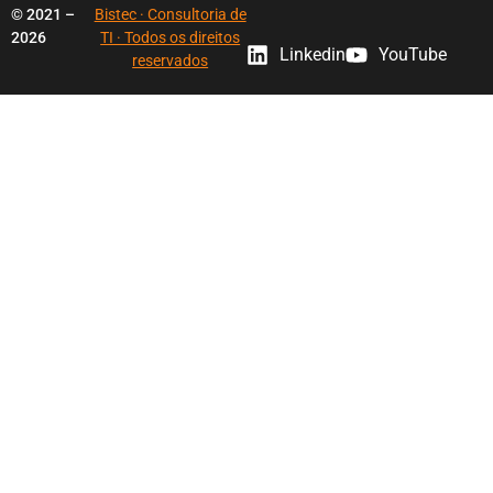
© 2021 –
Bistec · Consultoria de
2026
TI · Todos os direitos
Linkedin
YouTube
reservados