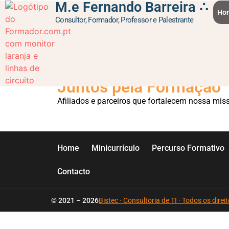
M.e Fernando Barreira ∴
content
Ho
Consultor, Formador, Professor e Palestrante
Teste – Palestras
Juntos pela Formação
Afiliados e parceiros que fortalecem nossa mis
Home
Minicurrículo
Percurso Formativo
Contacto
© 2021 – 2026
Bistec · Consultoria de TI · Todos os dire