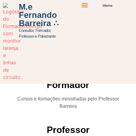
M.e
Idioma
Fernando
Percurso Formativo
Atuação Profissional
Iniciativas e Projetos
Barreira ∴
Consultor, Formador,
Professor e Palestrante
Atuação Profissional
Formador
Cursos e formações ministradas pelo Professor
Barreira
Professor