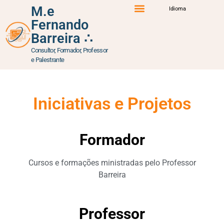
M.e
Idioma
Fernando
Percurso Formativo
Atuação Profissional
Iniciativas e Projetos
Barreira ∴
Consultor, Formador, Professor
e Palestrante
Iniciativas e Projetos
Formador
Cursos e formações ministradas pelo Professor
Barreira
Professor